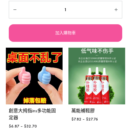
加入購物車
創意大拇指ins多功能固
萬能補鞋膠
定器
$
7.82
–
$
27.76
$
6.87
–
$
32.70