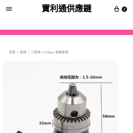
寶利通供應鏈
0
首頁
索頭
三歐牌 1.5-10mm 電鑽索頭