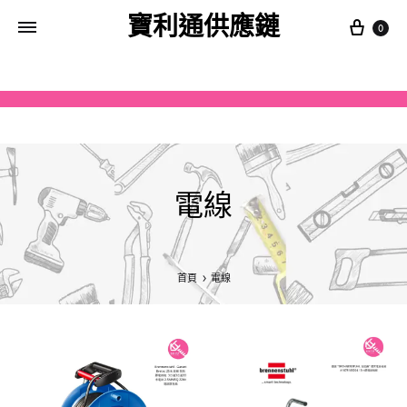
寶利通供應鏈
0
電線
首頁
電線