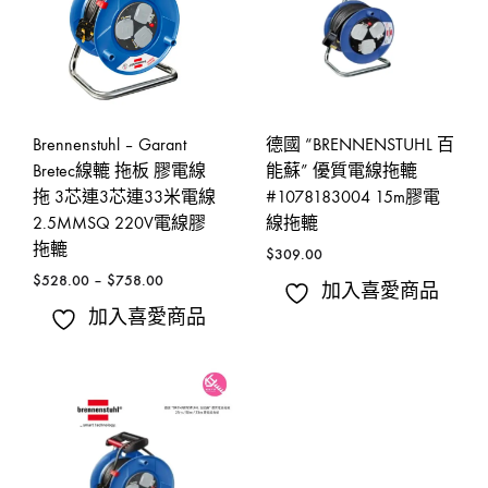
Brennenstuhl – Garant
德國 “BRENNENSTUHL 百
Bretec線轆 拖板 膠電線
能蘇” 優質電線拖轆
拖 3芯連3芯連33米電線
#1078183004 15m膠電
2.5MMSQ 220V電線膠
線拖轆
拖轆
$
309.00
$
528.00
–
$
758.00
加入喜愛商品
加入喜愛商品