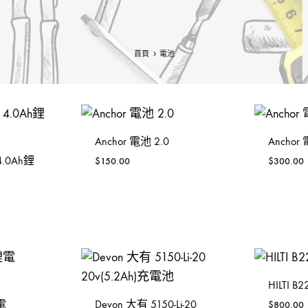
鐵風槍
手動-銼銼刀
TAJIMA 田島
Se
充電風扇褸
手動-磁石筆
3 Peaks 三山牌
W
首頁
電池
砂紙機
手動-鏈鉗
VESSEL
To
電動板手
雕刻筆
RUBICON羅賓漢
P
Anchor 電池 2.0
Anchor
焊枝
台灣MATATAKITOYO
S
 4.0Ah鋰
$
150.00
$
300.00
萬用套筒
鋸片
烙鐵
HILTI 
鋸架
鋰電
Devon 大有 5150-Li-20
$
800.00