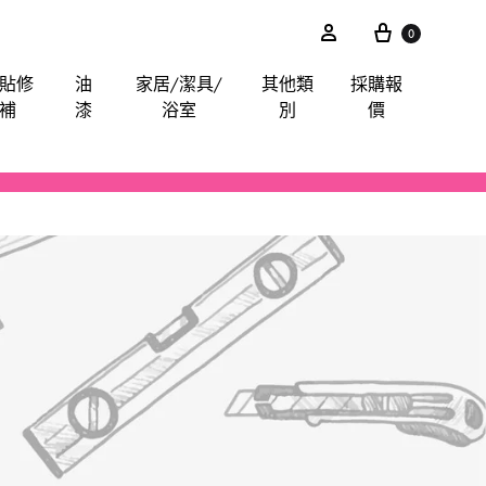
0
貼修
油
家居/潔具/
其他類
採購報
補
漆
浴室
別
價
akita
電鋸
鋸片
電子尺平水儀角度儀測距儀
卜士
綿毛巾布
膠紙膠布魔術貼
手動-油刷油轆
喉管配件
其他分類
iter
電錘
索頭
探測器
手動-令卜令梗
餐廳用酒店用專業洗滌用品-乾洗類
玻璃膠
水喉類
gineer
拋光機打蠟機
插頭開關轉換器
手動-剪
醫院洗衣用品-粉劑類
CTO
攪拌
手動-喉鉗
ilan Stick-BMW
清洗機
手動-扳手
arpo
羅機
手動-梗頭