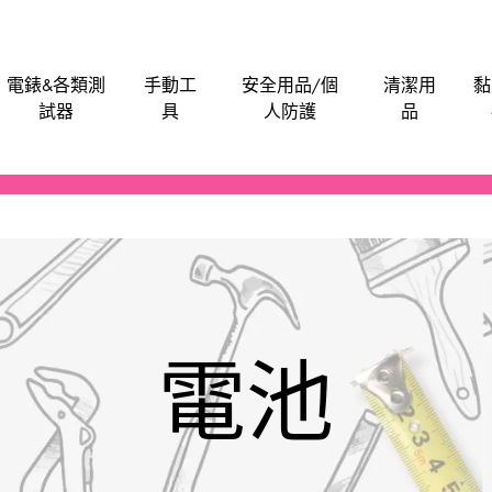
電錶&各類測
手動工
安全用品/個
清潔用
黏
試器
具
人防護
品
電批電卜
機械防護集塵器
電子卡尺
刀片
安全帽
潤滑劑
泥灰
油漆類
水管類
救車寶｜過江龍
Bosch
M
電刨
工具袋
食物安全檢測儀
手動-介刀
飯店&洗衣房專業洗滌用品-粉劑類
膠水玻璃膠超能膠
電池
Anchor
Be
氣泵風機抽風吸塵
磨碟切割片拋光類
手動-刮
醫院洗衣用品-液體類
鎖
BLACK & DECKER
En
電池
噴筆噴槍
手動-匙
餐廳清潔用品
門
BAHCO 魚嘜
B
發動機發電機
手動-尺平水
Dong Cheng 東成
M
磨機修邊機
手動-拉釘鉗
Sunflag 新輝牌
K