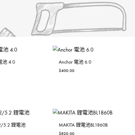
llery
震機
手動-鋸
orx
積梳
手動-鐵筆
lsen
其他電動工具
索帶繩帶
atdi活奇能
焊鉗
 電池 4.0
Anchor 電池 6.0
UPER-BAG
紮線
$
400.00
槍類手動五金工具
砂紙砂布錫紙
磁磚分隔片
B22/5.2 鋰電池
MAKITA 鋰電池BL1860B
手動-起子
$
820.00