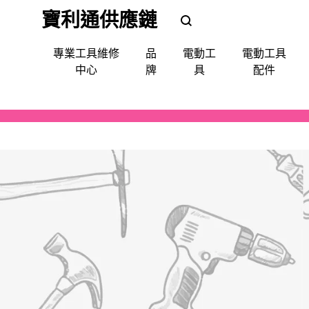
寶利通供應鏈
POLEETUNG
POLEETUNG
專業工具維修
品
電動工
電動工具
五
五
中心
牌
具
配件
金
金
提
供
電鑽
批咀｜鑽咀｜令梳｜卜咀
尺平水儀角度儀測距儀
手動-令梗梗頭
手套｜口罩｜面罩眼鏡｜耳罩
清潔使用品
填縫修補
噴漆
防水防漏
天文望遠鏡
QUIADSA 傑士牌
各
種
電鎬
萬用套筒
磅氣表
手動-劃綫筆墨斗
飯店&洗衣房專業洗滌用品
填補修復
急輪膠咀
Devon 大有
電
動
套裝(批鑽磨)
集塵
手動-夾手
專業洗滌用品-液體自動分配
縐紋膠紙
充電座充電器
AEG
工
具,
切割機
電線
手動-批
廚房清潔用品
照明
Bestech
小
槍類電動五金工具
手動-柄匙
Super Glue
型
五
機械防護集塵器
手動-鉗
MAXPOWER