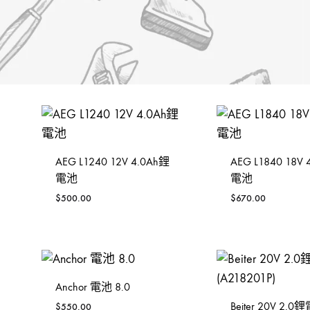
金，
裝
發動機
手動-錘
KOREL 星嘜
修
釘槍
手動-鑿
日本KTC
工
具
封口機
把手
大猩猩
風扇風槍風機
絲攻
3M
威也
日本FLAG旗牌
AEG L1240 12V 4.0Ah鋰
AEG L1840 18V
電池
電池
鍚線
德國ELORA
$
500.00
$
670.00
其他介筆
配件-手動類別
Anchor 電池 8.0
轉換連接
Beiter 20V 2.0
$
550.00