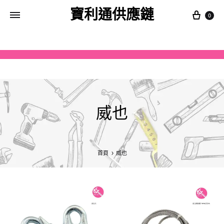
寶利通供應鏈
0
威也
首頁
威也